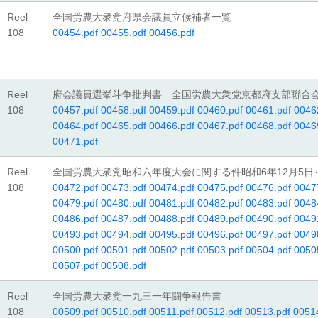
Reel
全国労農大衆党府県会議員立候補者一覧
108
00454.pdf
00455.pdf
00456.pdf
Reel
府会議員選挙斗争批判書 全国労農大衆党京都府支部聯合
108
00457.pdf
00458.pdf
00459.pdf
00460.pdf
00461.pdf
0046
00464.pdf
00465.pdf
00466.pdf
00467.pdf
00468.pdf
0046
00471.pdf
Reel
全国労農大衆党昭和六年度大会に関する件昭和6年12月5日
108
00472.pdf
00473.pdf
00474.pdf
00475.pdf
00476.pdf
0047
00479.pdf
00480.pdf
00481.pdf
00482.pdf
00483.pdf
0048
00486.pdf
00487.pdf
00488.pdf
00489.pdf
00490.pdf
0049
00493.pdf
00494.pdf
00495.pdf
00496.pdf
00497.pdf
0049
00500.pdf
00501.pdf
00502.pdf
00503.pdf
00504.pdf
0050
00507.pdf
00508.pdf
Reel
全国労農大衆党一九三一年闘争報告書
108
00509.pdf
00510.pdf
00511.pdf
00512.pdf
00513.pdf
0051