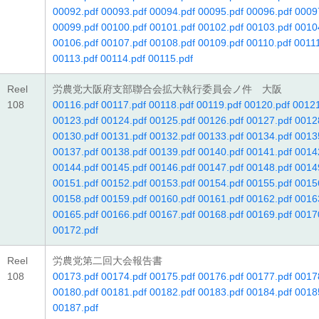
00092.pdf
00093.pdf
00094.pdf
00095.pdf
00096.pdf
0009
00099.pdf
00100.pdf
00101.pdf
00102.pdf
00103.pdf
0010
00106.pdf
00107.pdf
00108.pdf
00109.pdf
00110.pdf
00111
00113.pdf
00114.pdf
00115.pdf
Reel
労農党大阪府支部聯合会拡大執行委員会ノ件 大阪
108
00116.pdf
00117.pdf
00118.pdf
00119.pdf
00120.pdf
00121
00123.pdf
00124.pdf
00125.pdf
00126.pdf
00127.pdf
0012
00130.pdf
00131.pdf
00132.pdf
00133.pdf
00134.pdf
0013
00137.pdf
00138.pdf
00139.pdf
00140.pdf
00141.pdf
0014
00144.pdf
00145.pdf
00146.pdf
00147.pdf
00148.pdf
0014
00151.pdf
00152.pdf
00153.pdf
00154.pdf
00155.pdf
0015
00158.pdf
00159.pdf
00160.pdf
00161.pdf
00162.pdf
0016
00165.pdf
00166.pdf
00167.pdf
00168.pdf
00169.pdf
0017
00172.pdf
Reel
労農党第二回大会報告書
108
00173.pdf
00174.pdf
00175.pdf
00176.pdf
00177.pdf
0017
00180.pdf
00181.pdf
00182.pdf
00183.pdf
00184.pdf
0018
00187.pdf