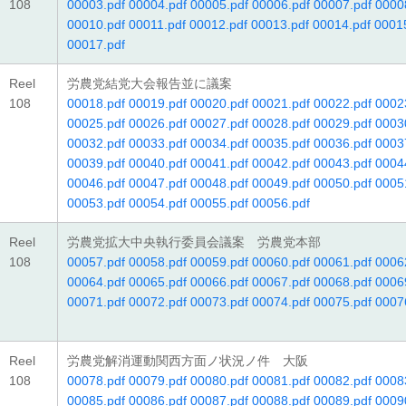
108
00003.pdf
00004.pdf
00005.pdf
00006.pdf
00007.pdf
0000
00010.pdf
00011.pdf
00012.pdf
00013.pdf
00014.pdf
0001
00017.pdf
Reel
労農党結党大会報告並に議案
108
00018.pdf
00019.pdf
00020.pdf
00021.pdf
00022.pdf
0002
00025.pdf
00026.pdf
00027.pdf
00028.pdf
00029.pdf
0003
00032.pdf
00033.pdf
00034.pdf
00035.pdf
00036.pdf
0003
00039.pdf
00040.pdf
00041.pdf
00042.pdf
00043.pdf
0004
00046.pdf
00047.pdf
00048.pdf
00049.pdf
00050.pdf
0005
00053.pdf
00054.pdf
00055.pdf
00056.pdf
Reel
労農党拡大中央執行委員会議案 労農党本部
108
00057.pdf
00058.pdf
00059.pdf
00060.pdf
00061.pdf
0006
00064.pdf
00065.pdf
00066.pdf
00067.pdf
00068.pdf
0006
00071.pdf
00072.pdf
00073.pdf
00074.pdf
00075.pdf
0007
Reel
労農党解消運動関西方面ノ状況ノ件 大阪
108
00078.pdf
00079.pdf
00080.pdf
00081.pdf
00082.pdf
0008
00085.pdf
00086.pdf
00087.pdf
00088.pdf
00089.pdf
0009