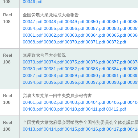
108
00346.pdf
Reel
全国労農大衆党結成大会報告
108
00347.pdf
00348.pdf
00349.pdf
00350.pdf
00351.pdf
0035
00354.pdf
00355.pdf
00356.pdf
00357.pdf
00358.pdf
0035
00361.pdf
00362.pdf
00363.pdf
00364.pdf
00365.pdf
0036
00368.pdf
00369.pdf
00370.pdf
00371.pdf
00372.pdf
Reel
無産政党合同大会状況
108
00373.pdf
00374.pdf
00375.pdf
00376.pdf
00377.pdf
0037
00380.pdf
00381.pdf
00382.pdf
00383.pdf
00384.pdf
0038
00387.pdf
00388.pdf
00389.pdf
00390.pdf
00391.pdf
0039
00394.pdf
00395.pdf
00396.pdf
00397.pdf
00398.pdf
0039
Reel
労農大衆党第一回中央委員会報告書
108
00401.pdf
00402.pdf
00403.pdf
00404.pdf
00405.pdf
0040
00408.pdf
00409.pdf
00410.pdf
00411.pdf
00412.pdf
Reel
全国労農大衆党府県会選挙党争全国特別委員会全体会議に
108
00413.pdf
00414.pdf
00415.pdf
00416.pdf
00417.pdf
0041