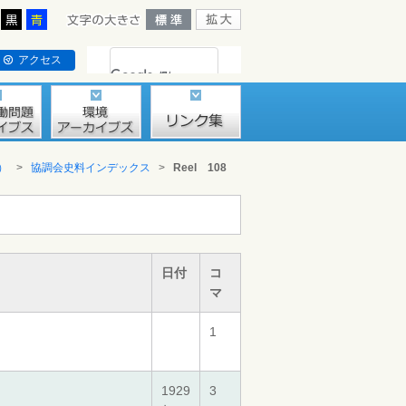
アクセス
）
>
協調会史料インデックス
>
Reel 108
日付
コ
マ
1
1929
3