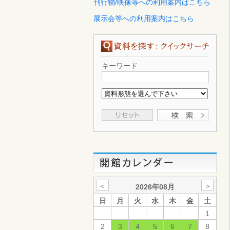
刊行物/映像等への利用案内はこちら
展示会等への利用案内はこちら
キーワード
＜
＞
2026年08月
日
月
火
水
木
金
土
1
2
3
4
5
6
7
8