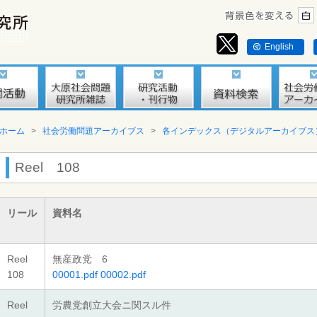
English
ホーム
>
社会労働問題アーカイブス
>
各インデックス（デジタルアーカイブス
Reel 108
リール
資料名
Reel
無産政党 6
108
00001.pdf
00002.pdf
Reel
労農党創立大会ニ関スル件