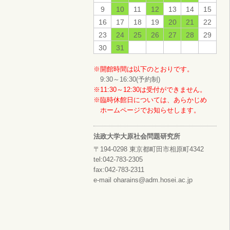
9
10
11
12
13
14
15
16
17
18
19
20
21
22
23
24
25
26
27
28
29
30
31
※開館時間は以下のとおりです。
9:30～16:30(予約制)
※11:30～12:30は受付ができません。
※臨時休館日については、あらかじめ
ホームページでお知らせします。
法政大学大原社会問題研究所
〒194-0298 東京都町田市相原町4342
tel:042-783-2305
fax:042-783-2311
e-mail oharains@adm.hosei.ac.jp