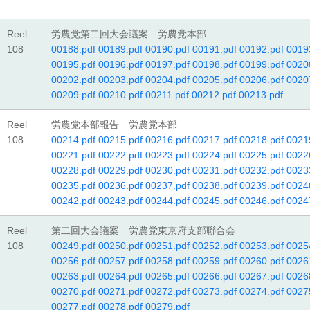
Reel
労農党第二回大会議案 労農党本部
108
00188.pdf
00189.pdf
00190.pdf
00191.pdf
00192.pdf
0019
00195.pdf
00196.pdf
00197.pdf
00198.pdf
00199.pdf
0020
00202.pdf
00203.pdf
00204.pdf
00205.pdf
00206.pdf
0020
00209.pdf
00210.pdf
00211.pdf
00212.pdf
00213.pdf
Reel
労農党本部報告 労農党本部
108
00214.pdf
00215.pdf
00216.pdf
00217.pdf
00218.pdf
0021
00221.pdf
00222.pdf
00223.pdf
00224.pdf
00225.pdf
0022
00228.pdf
00229.pdf
00230.pdf
00231.pdf
00232.pdf
0023
00235.pdf
00236.pdf
00237.pdf
00238.pdf
00239.pdf
0024
00242.pdf
00243.pdf
00244.pdf
00245.pdf
00246.pdf
0024
Reel
第二回大会議案 労農党東京府支部聯合会
108
00249.pdf
00250.pdf
00251.pdf
00252.pdf
00253.pdf
0025
00256.pdf
00257.pdf
00258.pdf
00259.pdf
00260.pdf
0026
00263.pdf
00264.pdf
00265.pdf
00266.pdf
00267.pdf
0026
00270.pdf
00271.pdf
00272.pdf
00273.pdf
00274.pdf
0027
00277.pdf
00278.pdf
00279.pdf