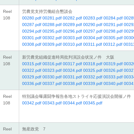
Reel
労農党支持労働組合懇談会
108
00280.pdf
00281.pdf
00282.pdf
00283.pdf
00284.pdf
0028
00287.pdf
00288.pdf
00289.pdf
00290.pdf
00291.pdf
0029
00294.pdf
00295.pdf
00296.pdf
00297.pdf
00298.pdf
0029
00301.pdf
00302.pdf
00303.pdf
00304.pdf
00305.pdf
0030
00308.pdf
00309.pdf
00310.pdf
00311.pdf
00312.pdf
0031
Reel
新労農党組織促進時局批判演説会状況ノ件 大阪
108
00315.pdf
00316.pdf
00317.pdf
00318.pdf
00319.pdf
0032
00322.pdf
00323.pdf
00324.pdf
00325.pdf
00326.pdf
0032
00329.pdf
00330.pdf
00331.pdf
00332.pdf
00333.pdf
0033
00336.pdf
00337.pdf
00338.pdf
00339.pdf
00340.pdf
0034
Reel
特別議会曝露闘争報告各地ストライキ応援演説会開催ノ件
108
00342.pdf
00343.pdf
00344.pdf
00345.pdf
Reel
無産政党 7