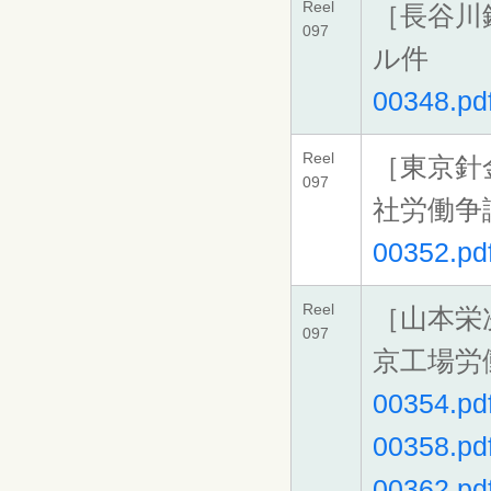
Reel
［長谷川
097
ル件
00348.pd
Reel
［東京針
097
社労働争
00352.pd
Reel
［山本栄
097
京工場労
00354.pd
00358.pd
00362.pd