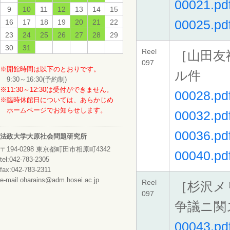
00021.pd
9
10
11
12
13
14
15
00025.pd
16
17
18
19
20
21
22
23
24
25
26
27
28
29
30
31
Reel
［山田友
097
※開館時間は以下のとおりです。
ル件
9:30～16:30(予約制)
※11:30～12:30は受付ができません。
00028.pd
※臨時休館日については、あらかじめ
ホームページでお知らせします。
00032.pd
00036.pd
法政大学大原社会問題研究所
〒194-0298 東京都町田市相原町4342
00040.pd
tel:042-783-2305
fax:042-783-2311
e-mail oharains@adm.hosei.ac.jp
Reel
［杉沢メ
097
争議ニ関
00043.pd