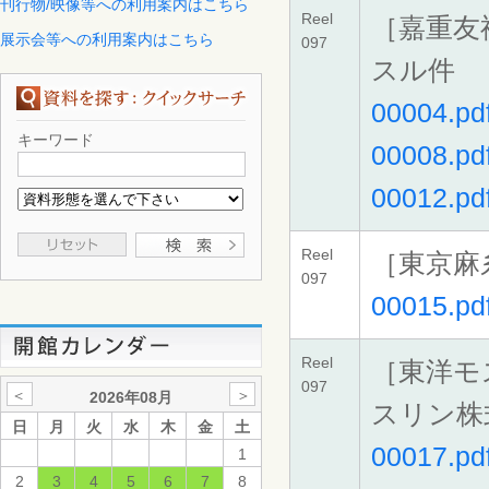
刊行物/映像等への利用案内はこちら
Reel
［嘉重友
展示会等への利用案内はこちら
097
スル件
00004.pd
キーワード
00008.pd
00012.pd
Reel
［東京麻
097
00015.pd
Reel
［東洋モ
097
＜
＞
2026年08月
スリン株
日
月
火
水
木
金
土
00017.pd
1
2
3
4
5
6
7
8