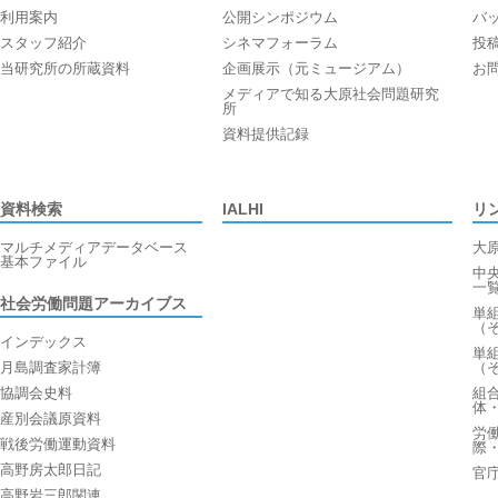
利用案内
公開シンポジウム
バ
スタッフ紹介
シネマフォーラム
投
当研究所の所蔵資料
企画展示（元ミュージアム）
お
メディアで知る大原社会問題研究
所
資料提供記録
資料検索
IALHI
リ
マルチメディアデータベース
大
基本ファイル
中
一
社会労働問題アーカイブス
単
（
インデックス
単
月島調査家計簿
（
協調会史料
組
体
産別会議原資料
労
戦後労働運動資料
際
高野房太郎日記
官
高野岩三郎関連