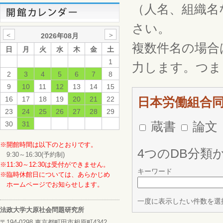
（人名、組織名
さい。
＜
＞
2026年08月
複数件名の場合
日
月
火
水
木
金
土
1
力します。つま
2
3
4
5
6
7
8
9
10
11
12
13
14
15
16
17
18
19
20
21
22
日本労働組合
23
24
25
26
27
28
29
蔵書
論文
30
31
※開館時間は以下のとおりです。
4つのDB分類
9:30～16:30(予約制)
※11:30～12:30は受付ができません。
キーワード
※臨時休館日については、あらかじめ
ホームページでお知らせします。
一度に表示したい件数を選
法政大学大原社会問題研究所
〒194-0298 東京都町田市相原町4342