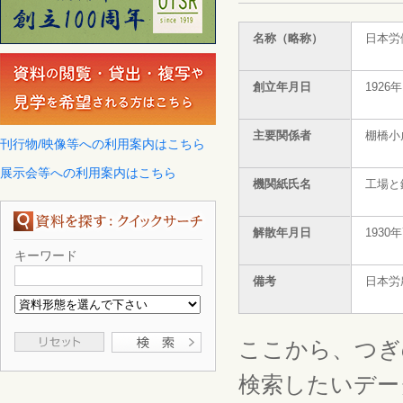
名称（略称）
日本労
創立年月日
1926
主要関係者
棚橋小
刊行物/映像等への利用案内はこちら
展示会等への利用案内はこちら
機関紙氏名
工場
解散年月日
1930
キーワード
備考
日本
ここから、つぎ
検索したいデー