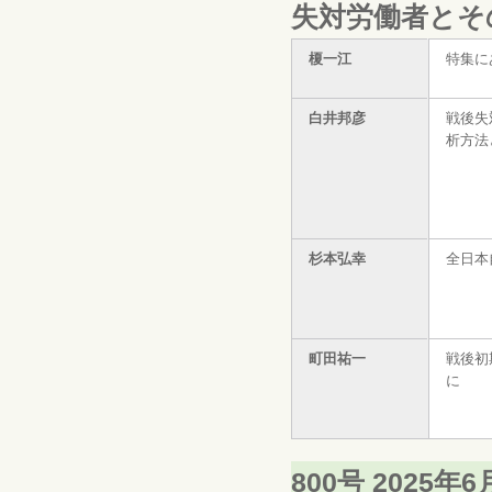
失対労働者とその
榎一江
特集に
白井邦彦
戦後失
析方法
杉本弘幸
全日本
町田祐一
戦後初
に
800号 2025年