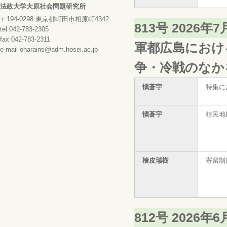
法政大学大原社会問題研究所
〒194-0298 東京都町田市相原町4342
813号 2026年
tel:042-783-2305
fax:042-783-2311
軍都広島におけ
e-mail oharains@adm.hosei.ac.jp
争・冷戦のなか
愼蒼宇
特集に
愼蒼宇
植民地
檜皮瑞樹
寄留制
812号 2026年