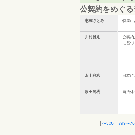
公契約をめぐる
惠羅さとみ
特集に
川村雅則
公契約
に基づ
永山利和
日本に
原田晃樹
自治体
〜800
799〜70