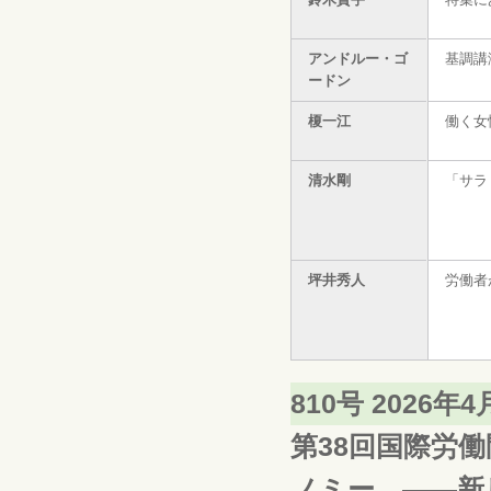
アンドルー・ゴ
基調講
ードン
榎一江
働く女
清水剛
「サラ
坪井秀人
労働者
810号 2026年
第38回国際労
ノミー ――新