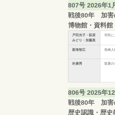
807号 2026年
戦後80年 加
博物館・資料館
戸田光子・荻原
市民に
みどり・加藤真
新海智広
長崎人
朴康秀
筑豊の
806号 2025年
戦後80年 加
歴史認識・歴史