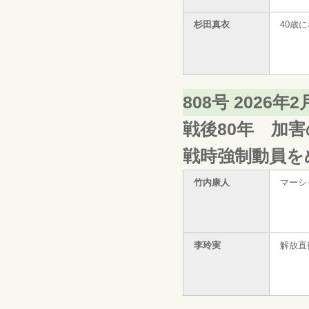
杉田真衣
40歳
808号 2026年
戦後80年 加
戦時強制動員を
竹内康人
マーシ
李玲実
解放直