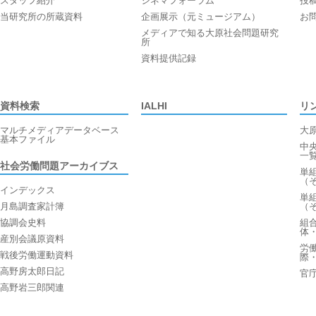
スタッフ紹介
シネマフォーラム
投
当研究所の所蔵資料
企画展示（元ミュージアム）
お
メディアで知る大原社会問題研究
所
資料提供記録
資料検索
IALHI
リ
マルチメディアデータベース
大
基本ファイル
中
一
社会労働問題アーカイブス
単
（
インデックス
単
月島調査家計簿
（
協調会史料
組
体
産別会議原資料
労
戦後労働運動資料
際
高野房太郎日記
官
高野岩三郎関連