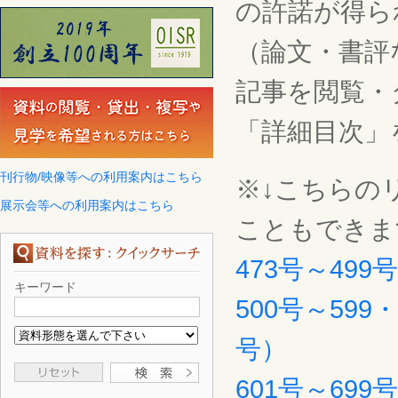
の許諾が得ら
（論文・書評
記事を閲覧・
「詳細目次」
刊行物/映像等への利用案内はこちら
※↓こちらの
展示会等への利用案内はこちら
こともできま
473号～499
キーワード
500号～599
号）
601号～699