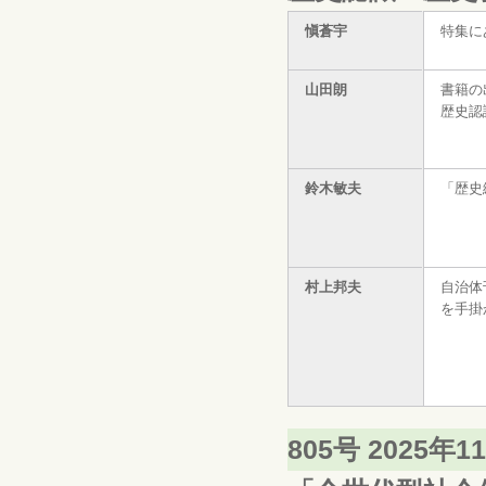
愼蒼宇
特集に
山田朗
書籍の
歴史認
鈴木敏夫
「歴史
村上邦夫
自治体
を手掛
805号 2025年