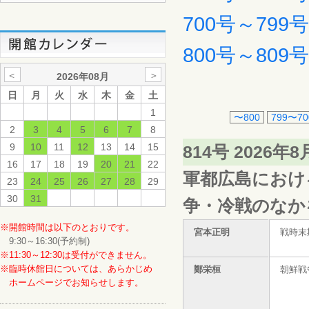
700号～799
800号～809
＜
＞
2026年08月
日
月
火
水
木
金
土
1
〜800
799〜70
2
3
4
5
6
7
8
9
10
11
12
13
14
15
814号 2026年
16
17
18
19
20
21
22
軍都広島におけ
23
24
25
26
27
28
29
30
31
争・冷戦のなか
※開館時間は以下のとおりです。
宮本正明
戦時末
9:30～16:30(予約制)
※11:30～12:30は受付ができません。
※臨時休館日については、あらかじめ
鄭栄桓
朝鮮戦
ホームページでお知らせします。