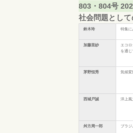
803・804号 2
社会問題として
鈴木玲
特集に
加藤里紗
エコロ
を通じ
茅野恒秀
気候変
西城戸誠
洋上風
舛方周一郎
ブラジ