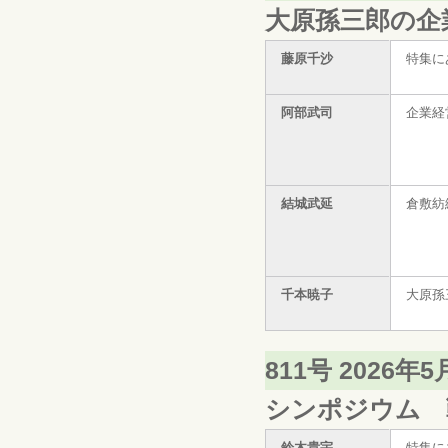
大原孫三郎の企
藤原千沙
特集に
阿部武司
企業経
結城武延
倉敷紡
千本暁子
大原孫
811号 2026年
シンポジウム 
鈴木貴宇
特集に