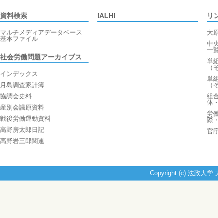
資料検索
IALHI
リ
マルチメディアデータベース
大
基本ファイル
中
一
社会労働問題アーカイブス
単
（
インデックス
単
月島調査家計簿
（
協調会史料
組
体
産別会議原資料
労
戦後労働運動資料
際
高野房太郎日記
官
高野岩三郎関連
Copyright (c) 法政大学