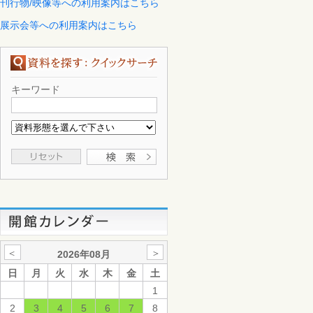
刊行物/映像等への利用案内はこちら
展示会等への利用案内はこちら
キーワード
＜
＞
2026年08月
日
月
火
水
木
金
土
1
2
3
4
5
6
7
8