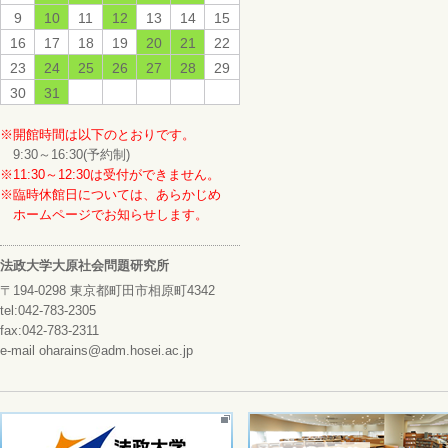
9
10
11
12
13
14
15
16
17
18
19
20
21
22
23
24
25
26
27
28
29
30
31
※開館時間は以下のとおりです。
9:30～16:30(予約制)
※11:30～12:30は受付ができません。
※臨時休館日については、あらかじめ
ホームページでお知らせします。
法政大学大原社会問題研究所
〒194-0298 東京都町田市相原町4342
tel:042-783-2305
fax:042-783-2311
e-mail oharains@adm.hosei.ac.jp